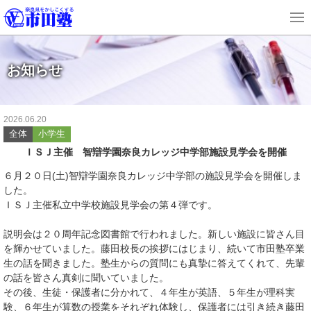
お知らせ
2026.06.20
全体
小学生
ＩＳＪ主催 智辯学園奈良カレッジ中学部施設見学会を開催
６月２０日(土)智辯学園奈良カレッジ中学部の施設見学会を開催しま
した。
ＩＳＪ主催私立中学校施設見学会の第４弾です。
説明会は２０周年記念図書館で行われました。新しい施設に皆さん目
を輝かせていました。藤田校長の挨拶にはじまり、続いて市田塾卒業
生の話を聞きました。塾生からの質問にも真摯に答えてくれて、先輩
の話を皆さん真剣に聞いていました。
その後、生徒・保護者に分かれて、４年生が英語、５年生が理科実
験、６年生が算数の授業をそれぞれ体験し、保護者には引き続き藤田