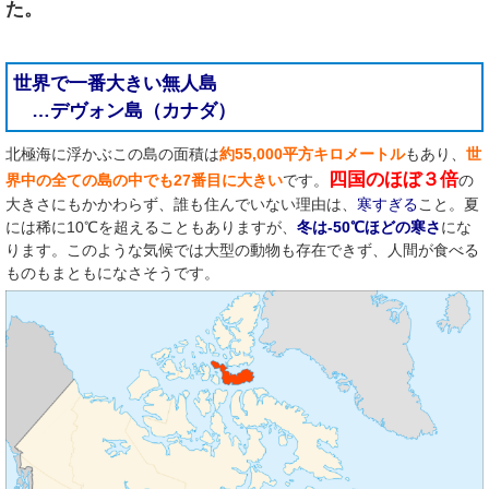
た。
世界で一番大きい無人島
…デヴォン島（カナダ）
北極海に浮かぶこの島の面積は
約55,000平方キロメートル
もあり、
世
四国のほぼ３倍
界中の全ての島の中でも27番目に大きい
です。
の
大きさにもかかわらず、誰も住んでいない理由は、
寒すぎる
こと。夏
には稀に10℃を超えることもありますが、
冬は-50℃ほどの寒さ
にな
ります。このような気候では大型の動物も存在できず、人間が食べる
ものもまともになさそうです。