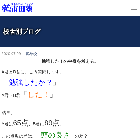
校舎別ブログ
2020.07.09
富雄校
勉強した！の中身を考える。
A君とB君に、こう質問します。
「
勉強したか？
」
「
した！
」
A君・B君
結果、
65点
89点
A君は
、B君は
。
頭の良さ
この点数の差は、「
」の差？