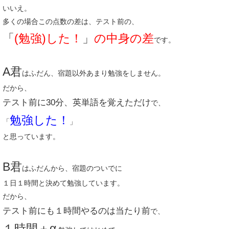
いいえ。
多くの場合この点数の差は、テスト前の、
「
(勉強)した！
」
の中身の差
です。
A君
はふだん、宿題以外あまり勉強をしません。
だから、
テスト前に30分、英単語を覚えただけ
で、
勉強した！
「
」
と思っています。
B君
はふだんから、宿題のついでに
１日１時間と決めて勉強しています。
だから、
テスト前にも１時間やるのは当たり前
で、
１時間＋α