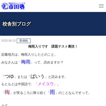
校舎別ブログ
2020.06.10
富雄校
梅雨入りです 課題テスト裏技！
近畿地方は、梅雨入りしたとのこと。
梅雨
みなさんは「
」って、読めますか？
つゆ
ばいう
「
」または「
」と読みます。
メイユウ
もともとは中国語で、「
」。
梅
雨
「
」が実るころに降り続く「
」のことなんですって。
さて、